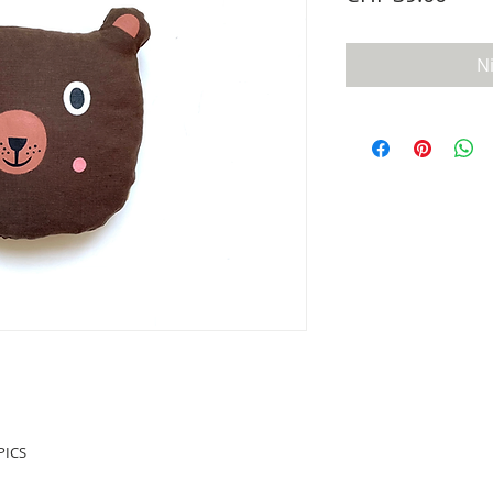
N
PICS