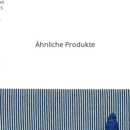
ND
CS
D
Ähnliche Produkte