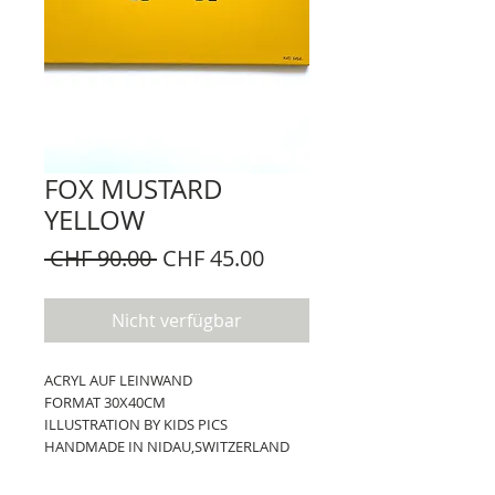
FOX MUSTARD
YELLOW
Standardpreis
Sale-
 CHF 90.00 
CHF 45.00
Preis
Nicht verfügbar
ACRYL AUF LEINWAND
FORMAT 30X40CM
ILLUSTRATION BY KIDS PICS
HANDMADE IN NIDAU,SWITZERLAND