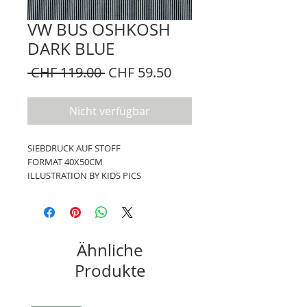
VW BUS OSHKOSH
DARK BLUE
Standardpreis
Sale-
 CHF 119.00 
CHF 59.50
Preis
Nicht verfügbar
SIEBDRUCK AUF STOFF
FORMAT 40X50CM
ILLUSTRATION BY KIDS PICS
Ähnliche
Produkte