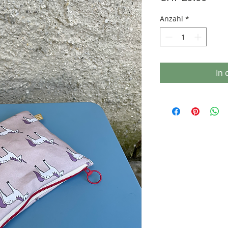
Anzahl
*
In