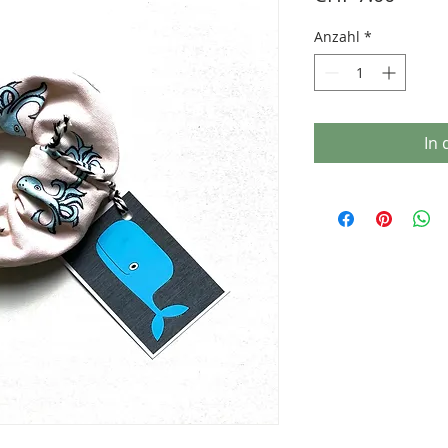
Anzahl
*
In